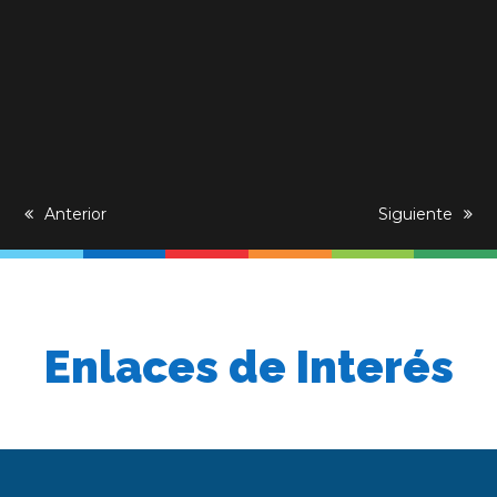
previous
Anterior
next
Siguiente
post:
post:
Enlaces de Interés