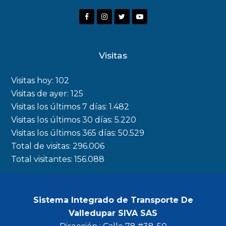
F
I
T
Y
a
n
w
o
c
s
i
u
Visitas
e
t
t
t
b
a
t
u
Visitas hoy:
102
o
g
e
b
Visitas de ayer:
125
Visitas los últimos 7 días:
1.482
o
r
r
e
Visitas los últimos 30 días:
5.220
k
a
Visitas los últimos 365 días:
50.529
m
Total de visitas:
296.006
Total visitantes:
156.088
Sistema Integrado de Transporte De
Valledupar SIVA SAS