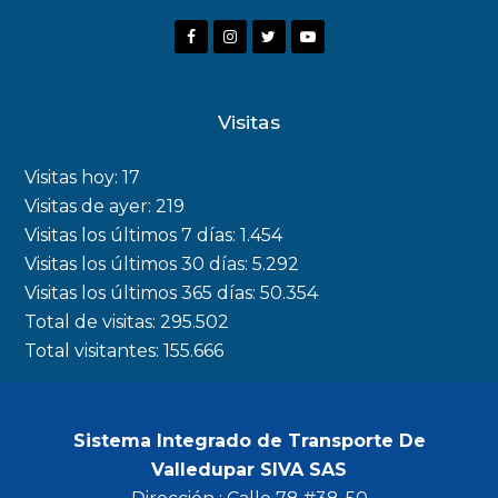
F
I
T
Y
a
n
w
o
c
s
i
u
Visitas
e
t
t
t
b
a
t
u
Visitas hoy:
17
o
g
e
b
Visitas de ayer:
219
Visitas los últimos 7 días:
1.454
o
r
r
e
Visitas los últimos 30 días:
5.292
k
a
Visitas los últimos 365 días:
50.354
m
Total de visitas:
295.502
Total visitantes:
155.666
Sistema Integrado de Transporte De
Valledupar SIVA SAS