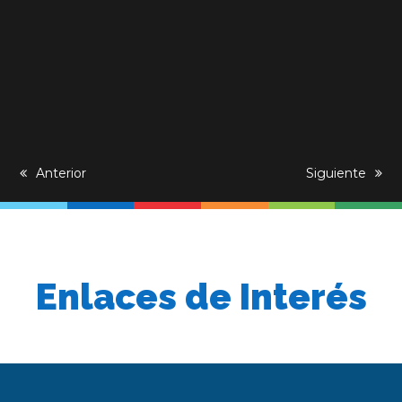
previous
Anterior
next
Siguiente
post:
post:
Enlaces de Interés