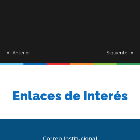
previous
Anterior
next
Siguiente
post:
post:
Enlaces de Interés
Correo Institucional