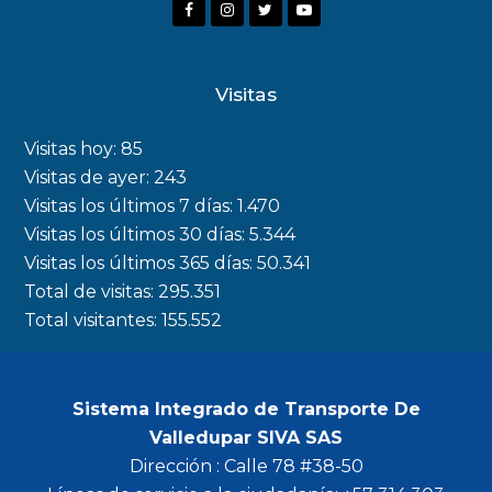
F
I
T
Y
a
n
w
o
c
s
i
u
Visitas
e
t
t
t
b
a
t
u
Visitas hoy:
85
o
g
e
b
Visitas de ayer:
243
Visitas los últimos 7 días:
1.470
o
r
r
e
Visitas los últimos 30 días:
5.344
k
a
Visitas los últimos 365 días:
50.341
m
Total de visitas:
295.351
Total visitantes:
155.552
Sistema Integrado de Transporte De
Valledupar SIVA SAS
Dirección : Calle 78 #38-50