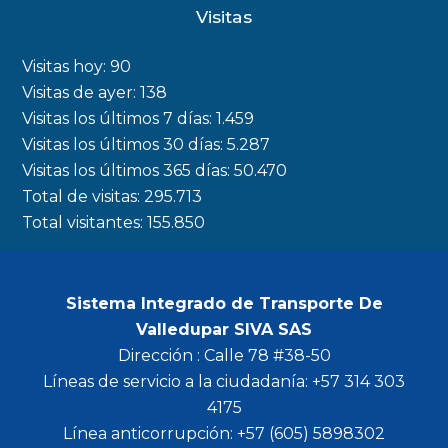
c
s
i
u
Visitas
e
t
t
t
b
a
t
u
Visitas hoy:
90
o
g
e
b
Visitas de ayer:
138
Visitas los últimos 7 días:
1.459
o
r
r
e
Visitas los últimos 30 días:
5.287
k
a
Visitas los últimos 365 días:
50.470
m
Total de visitas:
295.713
Total visitantes:
155.850
Sistema Integrado de Transporte De
Valledupar SIVA SAS
Dirección : Calle 78 #38-50
Líneas de servicio a la ciudadanía: +57 314 303
4175
Línea anticorrupción: +57 (605) 5898302