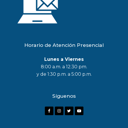
Horario de Atención Presencial
Lunes a Viernes
8:00 a.m. a 12:30 pm.
y de 1:30 p.m. a 5:00 p.m.
Síguenos
F
I
T
Y
a
n
w
o