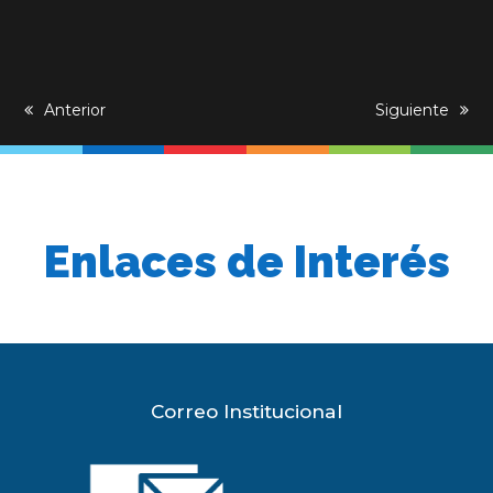
previous
Anterior
next
Siguiente
post:
post:
Enlaces de Interés
Correo Institucional