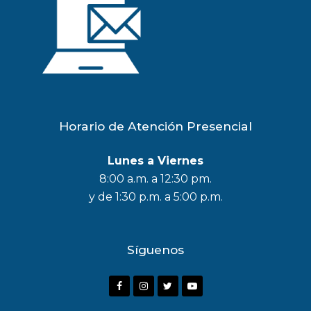
Horario de Atención Presencial
Lunes a Viernes
8:00 a.m. a 12:30 pm.
y de 1:30 p.m. a 5:00 p.m.
Síguenos
F
I
T
Y
a
n
w
o