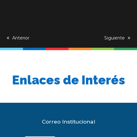
previous
Anterior
next
Siguiente
post:
post:
Enlaces de Interés
Correo Institucional