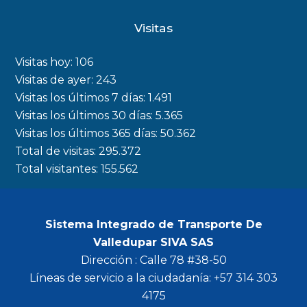
c
s
i
u
Visitas
e
t
t
t
b
a
t
u
Visitas hoy:
106
o
g
e
b
Visitas de ayer:
243
Visitas los últimos 7 días:
1.491
o
r
r
e
Visitas los últimos 30 días:
5.365
k
a
Visitas los últimos 365 días:
50.362
m
Total de visitas:
295.372
Total visitantes:
155.562
Sistema Integrado de Transporte De
Valledupar SIVA SAS
Dirección : Calle 78 #38-50
Líneas de servicio a la ciudadanía: +57 314 303
4175