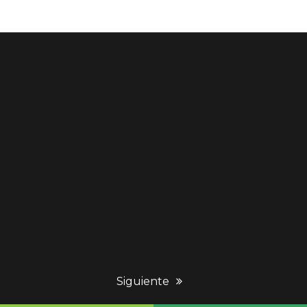
next
Siguiente
post: