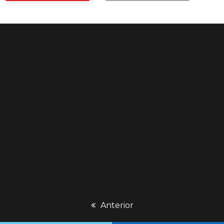
previous
Anterior
post: