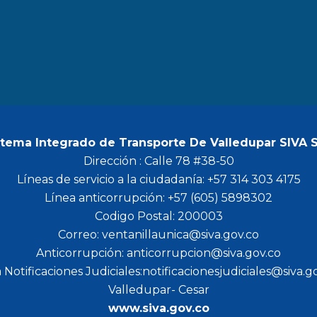
b
a
t
u
o
g
e
b
o
r
r
e
k
a
m
stema Integrado de Transporte De Valledupar SIVA 
Dirección : Calle 78 #38-50
Líneas de servicio a la ciudadanía: +57 314 303 4175
Línea anticorrupción: +57 (605) 5898302
Codigo Postal: 200003
Correo: ventanillaunica@siva.gov.co
Anticorrupción: anticorrupcion@siva.gov.co
 Notificaciones Judiciales:notificacionesjudiciales@siva.g
Valledupar- Cesar
www.siva.gov.co