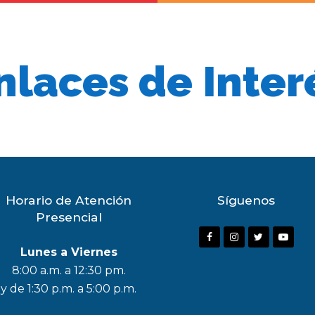
nlaces de Inter
Horario de Atención
Síguenos
Presencial
F
I
T
Y
Lunes a Viernes
a
n
w
o
8:00 a.m. a 12:30 pm.
c
s
i
u
y de 1:30 p.m. a 5:00 p.m.
e
t
t
t