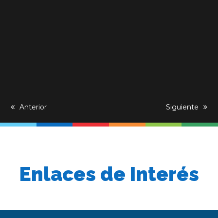
previous
Anterior
next
Siguiente
post:
post:
Enlaces de Interés