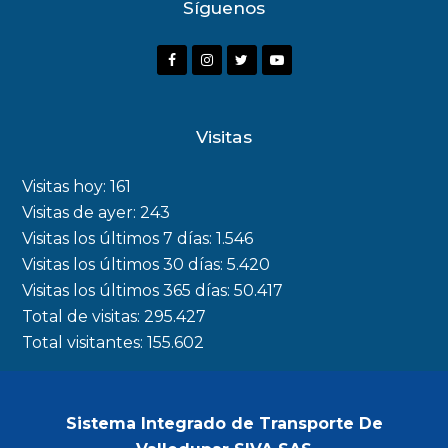
Síguenos
F
I
T
Y
a
n
w
o
c
s
i
u
Visitas
e
t
t
t
b
a
t
u
Visitas hoy:
161
o
g
e
b
Visitas de ayer:
243
Visitas los últimos 7 días:
1.546
o
r
r
e
Visitas los últimos 30 días:
5.420
k
a
Visitas los últimos 365 días:
50.417
m
Total de visitas:
295.427
Total visitantes:
155.602
Sistema Integrado de Transporte De