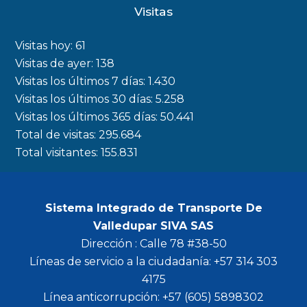
c
s
i
u
Visitas
e
t
t
t
b
a
t
u
Visitas hoy:
61
o
g
e
b
Visitas de ayer:
138
Visitas los últimos 7 días:
1.430
o
r
r
e
Visitas los últimos 30 días:
5.258
k
a
Visitas los últimos 365 días:
50.441
m
Total de visitas:
295.684
Total visitantes:
155.831
Sistema Integrado de Transporte De
Valledupar SIVA SAS
Dirección : Calle 78 #38-50
Líneas de servicio a la ciudadanía: +57 314 303
4175
Línea anticorrupción: +57 (605) 5898302