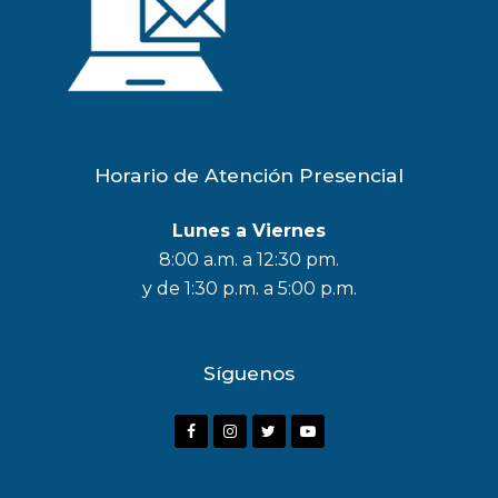
Horario de Atención Presencial
Lunes a Viernes
8:00 a.m. a 12:30 pm.
y de 1:30 p.m. a 5:00 p.m.
Síguenos
F
I
T
Y
a
n
w
o