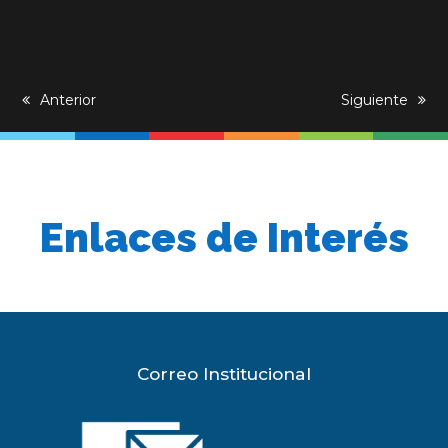
previous
Anterior
next
Siguiente
post:
post:
Enlaces de Interés
Correo Institucional