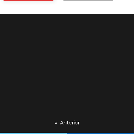
previous
Anterior
post: