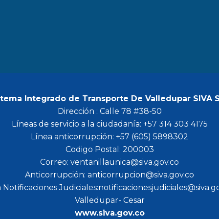
b
a
t
u
o
g
e
b
o
r
r
e
k
a
m
stema Integrado de Transporte De Valledupar SIVA 
Dirección : Calle 78 #38-50
Líneas de servicio a la ciudadanía: +57 314 303 4175
Línea anticorrupción: +57 (605) 5898302
Codigo Postal: 200003
Correo: ventanillaunica@siva.gov.co
Anticorrupción: anticorrupcion@siva.gov.co
 Notificaciones Judiciales:notificacionesjudiciales@siva.g
Valledupar- Cesar
www.siva.gov.co