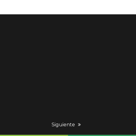
next
Siguiente
post: