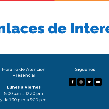
nlaces de Inter
Horario de Atención
Síguenos
Presencial
F
I
T
Y
Lunes a Viernes
a
n
w
o
8:00 a.m. a 12:30 pm.
c
s
i
u
y de 1:30 p.m. a 5:00 p.m.
e
t
t
t