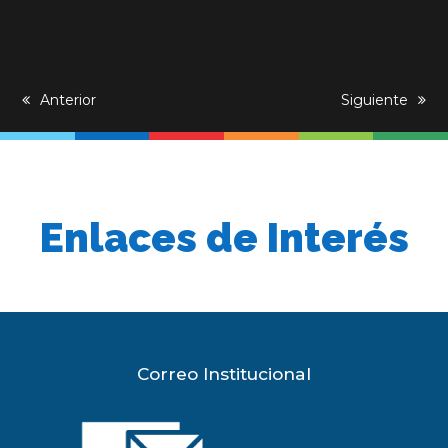
previous
Anterior
next
Siguiente
post:
post:
Enlaces de Interés
Correo Institucional