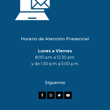
Horario de Atención Presencial
Lunes a Viernes
8:00 a.m. a 12:30 pm.
y de 1:30 p.m. a 5:00 p.m.
Síguenos
F
I
T
Y
a
n
w
o