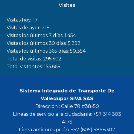
c
s
i
u
Visitas
e
t
t
t
b
a
t
u
Visitas hoy:
17
o
g
e
b
Visitas de ayer:
219
Visitas los últimos 7 días:
1.454
o
r
r
e
Visitas los últimos 30 días:
5.292
k
a
Visitas los últimos 365 días:
50.354
m
Total de visitas:
295.502
Total visitantes:
155.666
Sistema Integrado de Transporte De
Valledupar SIVA SAS
Dirección : Calle 78 #38-50
Líneas de servicio a la ciudadanía: +57 314 303
4175
Línea anticorrupción: +57 (605) 5898302