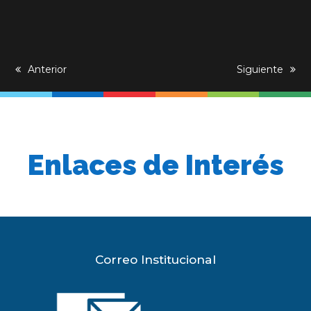
previous
Anterior
next
Siguiente
post:
post:
Enlaces de Interés
Correo Institucional