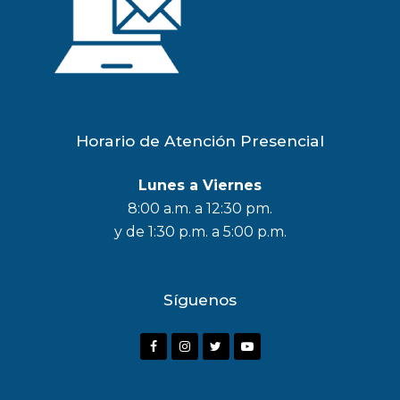
Horario de Atención Presencial
Lunes a Viernes
8:00 a.m. a 12:30 pm.
y de 1:30 p.m. a 5:00 p.m.
Síguenos
F
I
T
Y
a
n
w
o