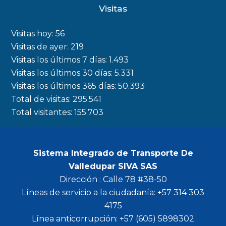
c
s
i
u
Visitas
e
t
t
t
b
a
t
u
Visitas hoy:
56
o
g
e
b
Visitas de ayer:
219
Visitas los últimos 7 días:
1.493
o
r
r
e
Visitas los últimos 30 días:
5.331
k
a
Visitas los últimos 365 días:
50.393
m
Total de visitas:
295.541
Total visitantes:
155.703
Sistema Integrado de Transporte De
Valledupar SIVA SAS
Dirección : Calle 78 #38-50
Líneas de servicio a la ciudadanía: +57 314 303
4175
Línea anticorrupción: +57 (605) 5898302