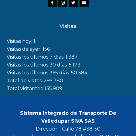
F
I
T
Y
a
n
w
o
c
s
i
u
Visitas
e
t
t
t
b
a
t
u
Visitas hoy:
1
o
g
e
b
Visitas de ayer:
156
Visitas los últimos 7 días:
1.387
o
r
r
e
Visitas los últimos 30 días:
5.173
k
a
Visitas los últimos 365 días:
50.384
m
Total de visitas:
295.780
Total visitantes:
155.909
Sistema Integrado de Transporte De
Valledupar SIVA SAS
Dirección : Calle 78 #38-50