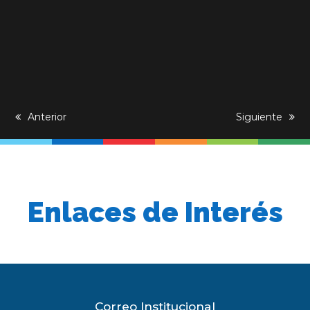
previous
Anterior
next
Siguiente
post:
post:
Enlaces de Interés
Correo Institucional