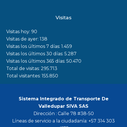
a
n
w
o
c
s
i
u
Visitas
e
t
t
t
b
a
t
u
Visitas hoy:
90
o
g
e
b
Visitas de ayer:
138
Visitas los últimos 7 días:
1.459
o
r
r
e
Visitas los últimos 30 días:
5.287
k
a
Visitas los últimos 365 días:
50.470
m
Total de visitas:
295.713
Total visitantes:
155.850
Sistema Integrado de Transporte De
Valledupar SIVA SAS
Dirección : Calle 78 #38-50
Líneas de servicio a la ciudadanía: +57 314 303