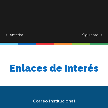
previous
Anterior
next
Siguiente
post:
post:
Enlaces de Interés
Correo Institucional