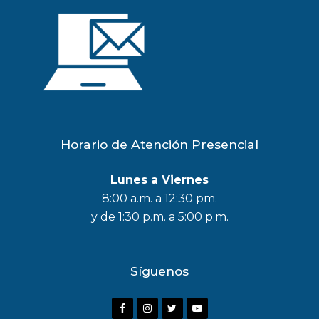
Horario de Atención Presencial
Lunes a Viernes
8:00 a.m. a 12:30 pm.
y de 1:30 p.m. a 5:00 p.m.
Síguenos
F
I
T
Y