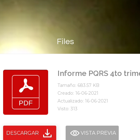
Files
Informe PQRS 4to trim
Tamaño: 683.57 KB
Creado: 16-06-2021
Actualizado: 16-06-2021
Visto: 313
DESCARGAR
VISTA PREVIA