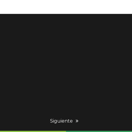
next
Siguiente
post: