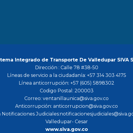
b
a
t
u
o
g
e
b
o
r
r
e
k
a
m
stema Integrado de Transporte De Valledupar SIVA 
Dirección : Calle 78 #38-50
Líneas de servicio a la ciudadanía: +57 314 303 4175
Línea anticorrupción: +57 (605) 5898302
Codigo Postal: 200003
Correo: ventanillaunica@siva.gov.co
Anticorrupción: anticorrupcion@siva.gov.co
 Notificaciones Judiciales:notificacionesjudiciales@siva.g
Valledupar- Cesar
www.siva.gov.co