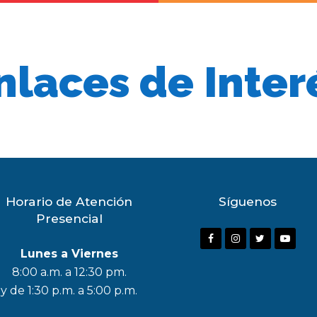
nlaces de Inter
Horario de Atención
Síguenos
Presencial
F
I
T
Y
Lunes a Viernes
a
n
w
o
8:00 a.m. a 12:30 pm.
c
s
i
u
y de 1:30 p.m. a 5:00 p.m.
e
t
t
t