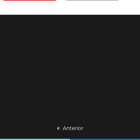
previous
Anterior
post: