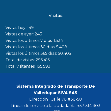
a
n
w
o
c
s
i
u
Visitas
e
t
t
t
b
a
t
u
Visitas hoy:
149
o
g
e
b
Visitas de ayer:
243
Visitas los últimos 7 días:
1.534
o
r
r
e
Visitas los últimos 30 días:
5.408
k
a
Visitas los últimos 365 días:
50.405
m
Total de visitas:
295.415
Total visitantes:
155.593
Sistema Integrado de Transporte De
Valledupar SIVA SAS
Dirección : Calle 78 #38-50
Líneas de servicio a la ciudadanía: +57 314 303