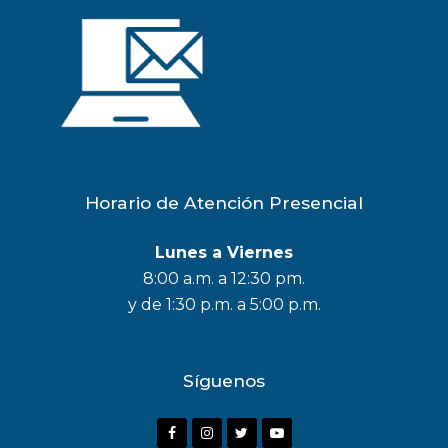
Horario de Atención Presencial
Lunes a Viernes
8:00 a.m. a 12:30 pm.
y de 1:30 p.m. a 5:00 p.m.
Síguenos
F
I
T
Y