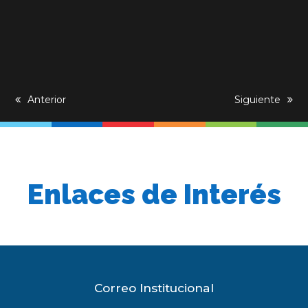
previous
Anterior
next
Siguiente
post:
post:
Enlaces de Interés
Correo Institucional