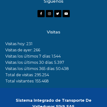
Síguenos
F
I
T
Y
a
n
w
o
c
s
i
u
Visitas
e
t
t
t
b
a
t
u
Visitas hoy:
231
o
g
e
b
Visitas de ayer:
266
Visitas los últimos 7 días:
1.544
o
r
r
e
Visitas los últimos 30 días:
5.397
k
a
Visitas los últimos 365 días:
50.438
m
Total de visitas:
295.254
Total visitantes:
155.468
Sistema Integrado de Transporte De
Valledupar SIVA SAS