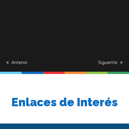
previous
Anterior
next
Siguiente
post:
post:
Enlaces de Interés