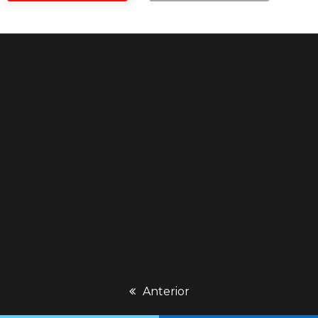
previous
Anterior
post: