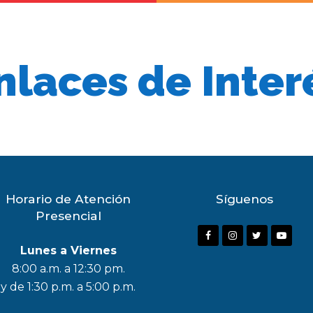
nlaces de Inter
Horario de Atención
Síguenos
Presencial
F
I
T
Y
Lunes a Viernes
a
n
w
o
8:00 a.m. a 12:30 pm.
c
s
i
u
y de 1:30 p.m. a 5:00 p.m.
e
t
t
t