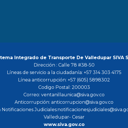
b
a
t
u
o
g
e
b
o
r
r
e
k
a
m
stema Integrado de Transporte De Valledupar SIVA 
Dirección : Calle 78 #38-50
Líneas de servicio a la ciudadanía: +57 314 303 4175
Línea anticorrupción: +57 (605) 5898302
Codigo Postal: 200003
Correo: ventanillaunica@siva.gov.co
Anticorrupción: anticorrupcion@siva.gov.co
 Notificaciones Judiciales:notificacionesjudiciales@siva.g
Valledupar- Cesar
www.siva.gov.co