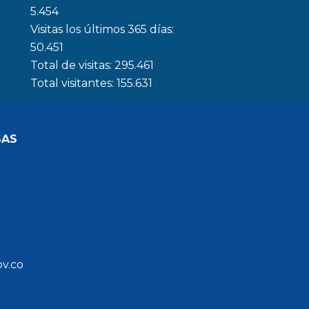
5.454
Visitas los últimos 365 días:
50.451
Total de visitas:
295.461
Total visitantes:
155.631
SAS
ov.co