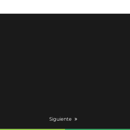
next
Siguiente
post: