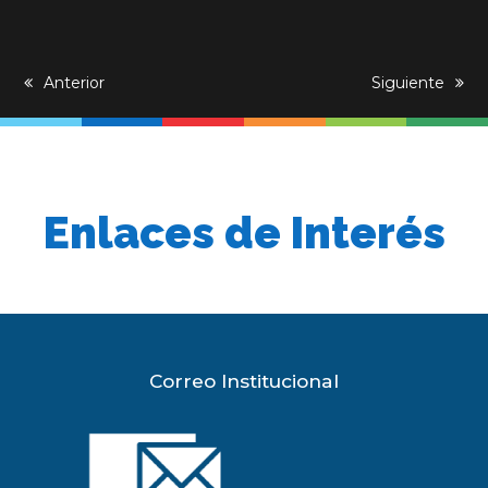
previous
Anterior
next
Siguiente
post:
post:
Enlaces de Interés
Correo Institucional