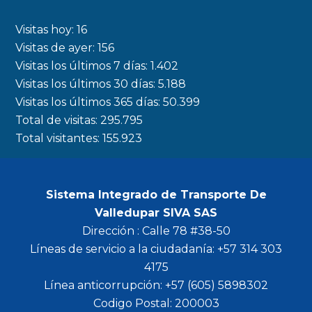
e
t
t
t
b
a
t
u
Visitas hoy:
16
o
g
e
b
Visitas de ayer:
156
Visitas los últimos 7 días:
1.402
o
r
r
e
Visitas los últimos 30 días:
5.188
k
a
Visitas los últimos 365 días:
50.399
m
Total de visitas:
295.795
Total visitantes:
155.923
Sistema Integrado de Transporte De
Valledupar SIVA SAS
Dirección : Calle 78 #38-50
Líneas de servicio a la ciudadanía: +57 314 303
4175
Línea anticorrupción: +57 (605) 5898302
Codigo Postal: 200003