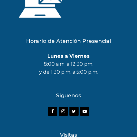
Horario de Atención Presencial
Lunes a Viernes
8:00 a.m. a 12:30 pm.
y de 1:30 p.m. a 5:00 p.m.
Síguenos
F
I
T
Y
a
n
w
o
c
s
i
u
Visitas