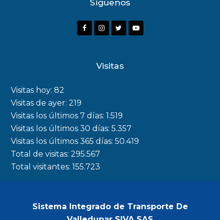
Síguenos
F
I
T
Y
a
n
w
o
c
s
i
u
Visitas
e
t
t
t
b
a
t
u
Visitas hoy:
82
o
g
e
b
Visitas de ayer:
219
Visitas los últimos 7 días:
1.519
o
r
r
e
Visitas los últimos 30 días:
5.357
k
a
Visitas los últimos 365 días:
50.419
m
Total de visitas:
295.567
Total visitantes:
155.723
Sistema Integrado de Transporte De
Valledupar SIVA SAS