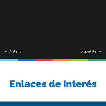
previous
Anterior
next
Siguiente
post:
post:
Enlaces de Interés