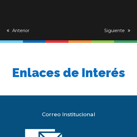
previous
Anterior
next
Siguiente
post:
post:
Enlaces de Interés
Correo Institucional