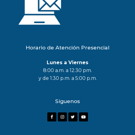
Horario de Atención Presencial
Lunes a Viernes
8:00 a.m. a 12:30 pm.
y de 1:30 p.m. a 5:00 p.m.
Síguenos
F
I
T
Y
a
n
w
o