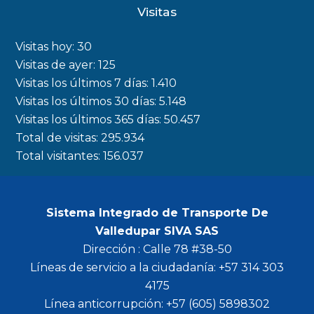
c
s
i
u
Visitas
e
t
t
t
b
a
t
u
Visitas hoy:
30
o
g
e
b
Visitas de ayer:
125
Visitas los últimos 7 días:
1.410
o
r
r
e
Visitas los últimos 30 días:
5.148
k
a
Visitas los últimos 365 días:
50.457
m
Total de visitas:
295.934
Total visitantes:
156.037
Sistema Integrado de Transporte De
Valledupar SIVA SAS
Dirección : Calle 78 #38-50
Líneas de servicio a la ciudadanía: +57 314 303
4175
Línea anticorrupción: +57 (605) 5898302