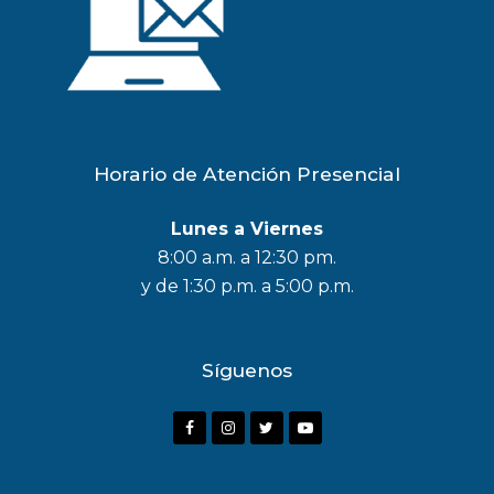
Horario de Atención Presencial
Lunes a Viernes
8:00 a.m. a 12:30 pm.
y de 1:30 p.m. a 5:00 p.m.
Síguenos
F
I
T
Y
a
n
w
o