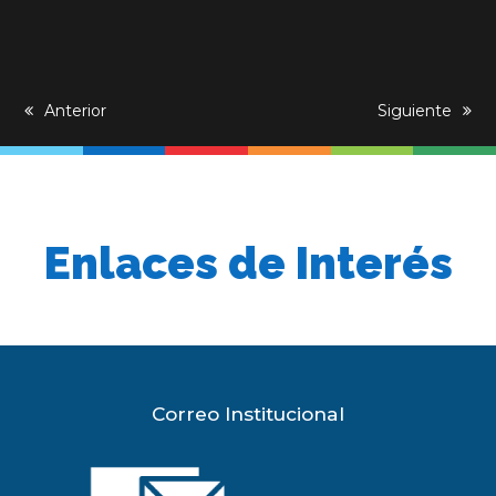
previous
Anterior
next
Siguiente
post:
post:
Enlaces de Interés
Correo Institucional