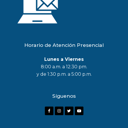
Horario de Atención Presencial
Lunes a Viernes
8:00 a.m. a 12:30 pm.
y de 1:30 p.m. a 5:00 p.m.
Síguenos
F
I
T
Y
a
n
w
o