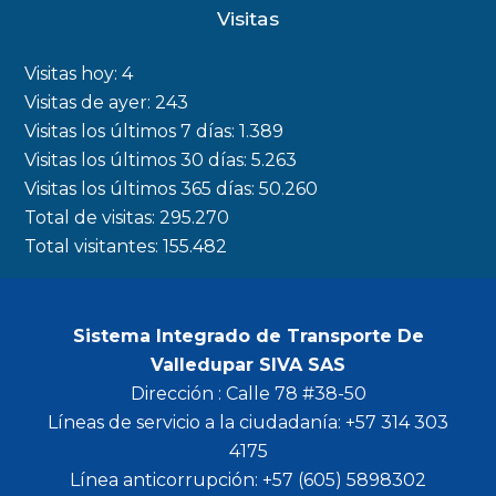
c
s
i
u
Visitas
e
t
t
t
b
a
t
u
Visitas hoy:
4
o
g
e
b
Visitas de ayer:
243
Visitas los últimos 7 días:
1.389
o
r
r
e
Visitas los últimos 30 días:
5.263
k
a
Visitas los últimos 365 días:
50.260
m
Total de visitas:
295.270
Total visitantes:
155.482
Sistema Integrado de Transporte De
Valledupar SIVA SAS
Dirección : Calle 78 #38-50
Líneas de servicio a la ciudadanía: +57 314 303
4175
Línea anticorrupción: +57 (605) 5898302