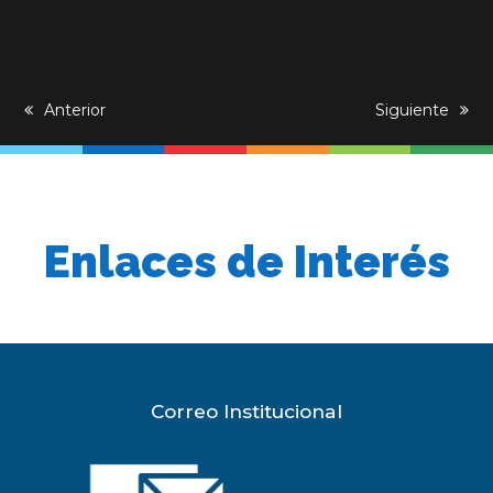
previous
Anterior
next
Siguiente
post:
post:
Enlaces de Interés
Correo Institucional