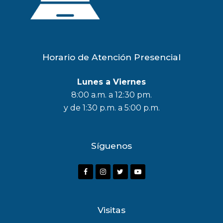
Horario de Atención Presencial
Lunes a Viernes
8:00 a.m. a 12:30 pm.
y de 1:30 p.m. a 5:00 p.m.
Síguenos
F
I
T
Y
a
n
w
o
c
s
i
u
Visitas
e
t
t
t