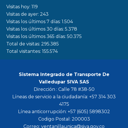
b
a
t
u
Visitas hoy:
119
o
g
e
b
Visitas de ayer:
243
Visitas los últimos 7 días:
1.504
o
r
r
e
Visitas los últimos 30 días:
5.378
k
a
Visitas los últimos 365 días:
50.375
m
Total de visitas:
295.385
Total visitantes:
155.574
Sistema Integrado de Transporte De
Valledupar SIVA SAS
Dirección : Calle 78 #38-50
Líneas de servicio a la ciudadanía: +57 314 303
4175
Línea anticorrupción: +57 (605) 5898302
Codigo Postal: 200003
Correo: ventanillaunica@siva.gov.co