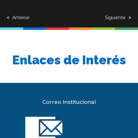
previous
Anterior
next
Siguiente
post:
post:
Enlaces de Interés
Correo Institucional