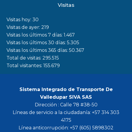
c
s
i
u
Visitas
e
t
t
t
b
a
t
u
Visitas hoy:
30
o
g
e
b
Visitas de ayer:
219
Visitas los últimos 7 días:
1.467
o
r
r
e
Visitas los últimos 30 días:
5.305
k
a
Visitas los últimos 365 días:
50.367
m
Total de visitas:
295.515
Total visitantes:
155.679
Sistema Integrado de Transporte De
Valledupar SIVA SAS
Dirección : Calle 78 #38-50
Líneas de servicio a la ciudadanía: +57 314 303
4175
Línea anticorrupción: +57 (605) 5898302