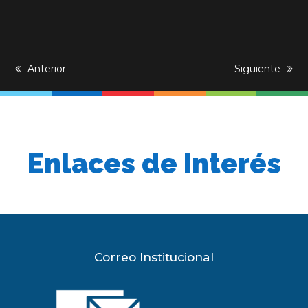
previous
Anterior
next
Siguiente
post:
post:
Enlaces de Interés
Correo Institucional