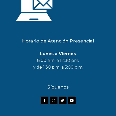
Horario de Atención Presencial
Lunes a Viernes
8:00 a.m. a 12:30 pm.
y de 1:30 p.m. a 5:00 p.m.
Síguenos
F
I
T
Y
a
n
w
o