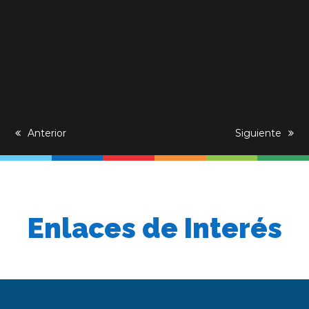
previous
Anterior
next
Siguiente
post:
post:
Enlaces de Interés