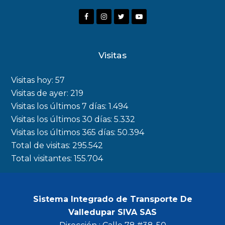
F
I
T
Y
a
n
w
o
c
s
i
u
Visitas
e
t
t
t
b
a
t
u
Visitas hoy:
57
o
g
e
b
Visitas de ayer:
219
Visitas los últimos 7 días:
1.494
o
r
r
e
Visitas los últimos 30 días:
5.332
k
a
Visitas los últimos 365 días:
50.394
m
Total de visitas:
295.542
Total visitantes:
155.704
Sistema Integrado de Transporte De
Valledupar SIVA SAS