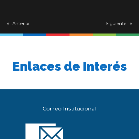
previous
Anterior
next
Siguiente
post:
post:
Enlaces de Interés
Correo Institucional