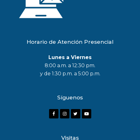
Horario de Atención Presencial
Lunes a Viernes
8:00 a.m. a 12:30 pm.
y de 1:30 p.m. a 5:00 p.m.
Síguenos
F
I
T
Y
a
n
w
o
c
s
i
u
Visitas