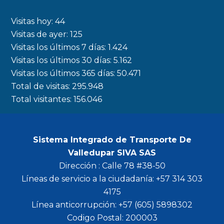
e
t
t
t
b
a
t
u
Visitas hoy:
44
o
g
e
b
Visitas de ayer:
125
Visitas los últimos 7 días:
1.424
o
r
r
e
Visitas los últimos 30 días:
5.162
k
a
Visitas los últimos 365 días:
50.471
m
Total de visitas:
295.948
Total visitantes:
156.046
Sistema Integrado de Transporte De
Valledupar SIVA SAS
Dirección : Calle 78 #38-50
Líneas de servicio a la ciudadanía: +57 314 303
4175
Línea anticorrupción: +57 (605) 5898302
Codigo Postal: 200003