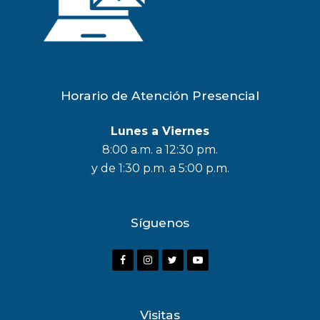
Horario de Atención Presencial
Lunes a Viernes
8:00 a.m. a 12:30 pm.
y de 1:30 p.m. a 5:00 p.m.
Síguenos
F
I
T
Y
a
n
w
o
c
s
i
u
Visitas