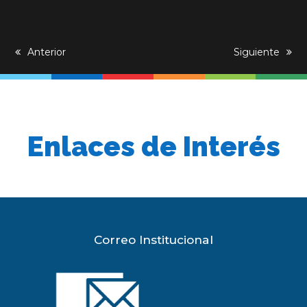
previous
Anterior
next
Siguiente
post:
post:
Enlaces de Interés
Correo Institucional