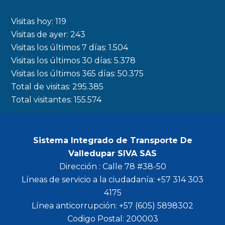
e
t
t
t
b
a
t
u
Visitas hoy:
119
o
g
e
b
Visitas de ayer:
243
Visitas los últimos 7 días:
1.504
o
r
r
e
Visitas los últimos 30 días:
5.378
k
a
Visitas los últimos 365 días:
50.375
m
Total de visitas:
295.385
Total visitantes:
155.574
Sistema Integrado de Transporte De
Valledupar SIVA SAS
Dirección : Calle 78 #38-50
Líneas de servicio a la ciudadanía: +57 314 303
4175
Línea anticorrupción: +57 (605) 5898302
Codigo Postal: 200003