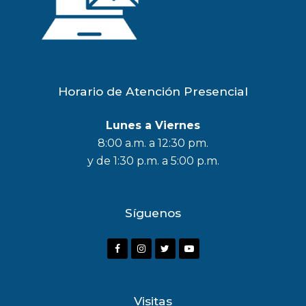
Horario de Atención Presencial
Lunes a Viernes
8:00 a.m. a 12:30 pm.
y de 1:30 p.m. a 5:00 p.m.
Síguenos
F
I
T
Y
a
n
w
o
c
s
i
u
Visitas