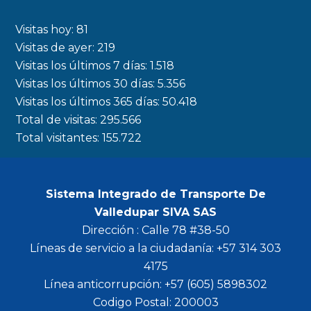
e
t
t
t
b
a
t
u
Visitas hoy:
81
o
g
e
b
Visitas de ayer:
219
Visitas los últimos 7 días:
1.518
o
r
r
e
Visitas los últimos 30 días:
5.356
k
a
Visitas los últimos 365 días:
50.418
m
Total de visitas:
295.566
Total visitantes:
155.722
Sistema Integrado de Transporte De
Valledupar SIVA SAS
Dirección : Calle 78 #38-50
Líneas de servicio a la ciudadanía: +57 314 303
4175
Línea anticorrupción: +57 (605) 5898302
Codigo Postal: 200003