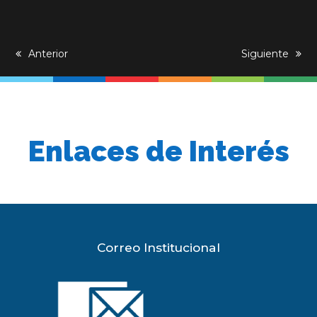
previous
Anterior
next
Siguiente
post:
post:
Enlaces de Interés
Correo Institucional