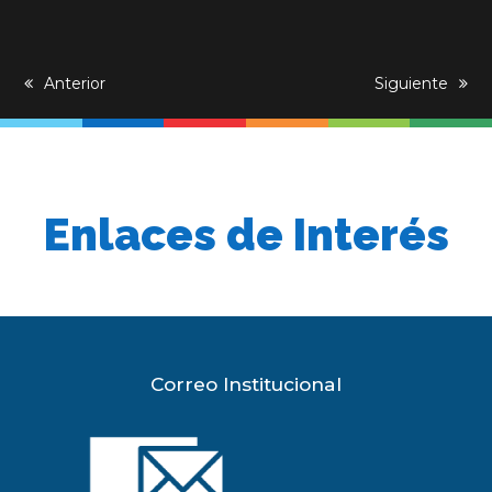
previous
Anterior
next
Siguiente
post:
post:
Enlaces de Interés
Correo Institucional