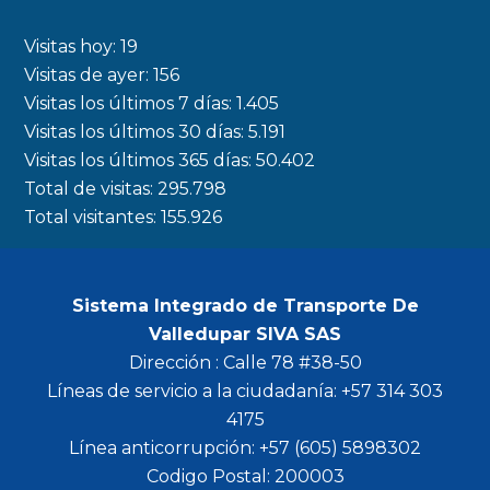
e
t
t
t
b
a
t
u
Visitas hoy:
19
o
g
e
b
Visitas de ayer:
156
Visitas los últimos 7 días:
1.405
o
r
r
e
Visitas los últimos 30 días:
5.191
k
a
Visitas los últimos 365 días:
50.402
m
Total de visitas:
295.798
Total visitantes:
155.926
Sistema Integrado de Transporte De
Valledupar SIVA SAS
Dirección : Calle 78 #38-50
Líneas de servicio a la ciudadanía: +57 314 303
4175
Línea anticorrupción: +57 (605) 5898302
Codigo Postal: 200003