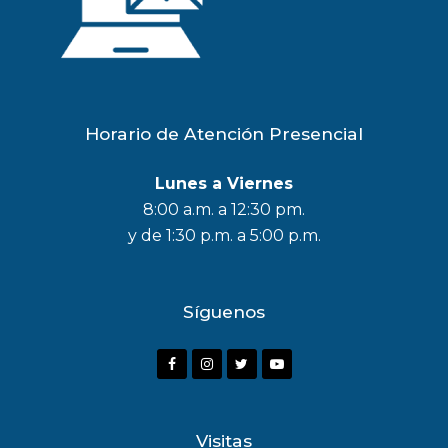
Horario de Atención Presencial
Lunes a Viernes
8:00 a.m. a 12:30 pm.
y de 1:30 p.m. a 5:00 p.m.
Síguenos
F
I
T
Y
a
n
w
o
c
s
i
u
Visitas