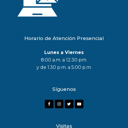
Horario de Atención Presencial
Lunes a Viernes
8:00 a.m. a 12:30 pm.
y de 1:30 p.m. a 5:00 p.m.
Síguenos
F
I
T
Y
a
n
w
o
c
s
i
u
Visitas