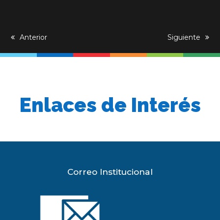
previous
Anterior
next
Siguiente
post:
post:
Enlaces de Interés
Correo Institucional