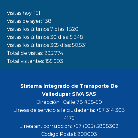
e
t
t
t
b
a
t
u
Visitas hoy:
151
o
g
e
b
Visitas de ayer:
138
Visitas los últimos 7 días:
1.520
o
r
r
e
Visitas los últimos 30 días:
5.348
k
a
Visitas los últimos 365 días:
50.531
m
Total de visitas:
295.774
Total visitantes:
155.903
Sistema Integrado de Transporte De
Valledupar SIVA SAS
Dirección : Calle 78 #38-50
Líneas de servicio a la ciudadanía: +57 314 303
4175
Línea anticorrupción: +57 (605) 5898302
Codigo Postal: 200003