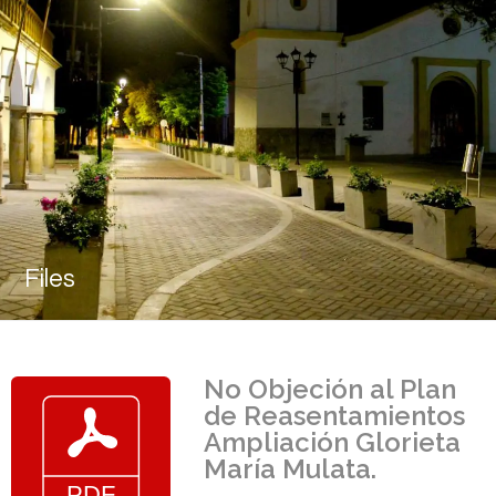
Files
No Objeción al Plan
de Reasentamientos
Ampliación Glorieta
María Mulata.