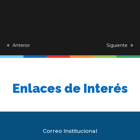
previous
Anterior
next
Siguiente
post:
post:
Enlaces de Interés
Correo Institucional