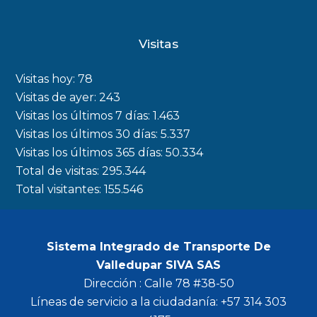
a
n
w
o
c
s
i
u
Visitas
e
t
t
t
b
a
t
u
Visitas hoy:
78
o
g
e
b
Visitas de ayer:
243
Visitas los últimos 7 días:
1.463
o
r
r
e
Visitas los últimos 30 días:
5.337
k
a
Visitas los últimos 365 días:
50.334
m
Total de visitas:
295.344
Total visitantes:
155.546
Sistema Integrado de Transporte De
Valledupar SIVA SAS
Dirección : Calle 78 #38-50
Líneas de servicio a la ciudadanía: +57 314 303