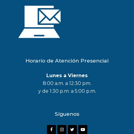
Horario de Atención Presencial
Lunes a Viernes
8:00 a.m. a 12:30 pm.
y de 1:30 p.m. a 5:00 p.m.
Síguenos
F
I
T
Y