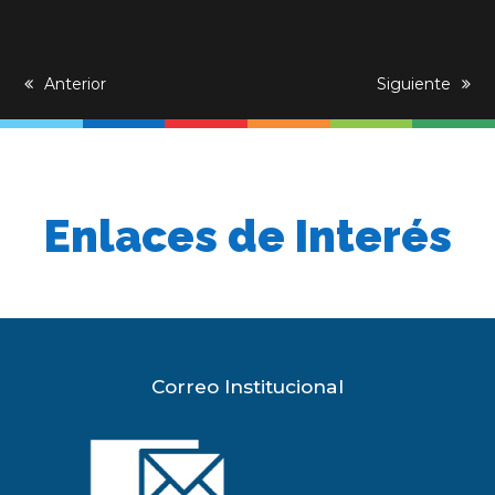
previous
Anterior
next
Siguiente
post:
post:
Enlaces de Interés
Correo Institucional