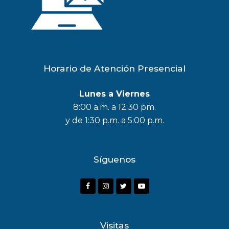
Horario de Atención Presencial
Lunes a Viernes
8:00 a.m. a 12:30 pm.
y de 1:30 p.m. a 5:00 p.m.
Síguenos
F
I
T
Y
a
n
w
o
c
s
i
u
Visitas