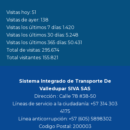
e
t
t
t
b
a
t
u
Visitas hoy:
51
o
g
e
b
Visitas de ayer:
138
Visitas los últimos 7 días:
1.420
o
r
r
e
Visitas los últimos 30 días:
5.248
k
a
Visitas los últimos 365 días:
50.431
m
Total de visitas:
295.674
Total visitantes:
155.821
Sistema Integrado de Transporte De
Valledupar SIVA SAS
Dirección : Calle 78 #38-50
Líneas de servicio a la ciudadanía: +57 314 303
4175
Línea anticorrupción: +57 (605) 5898302
Codigo Postal: 200003