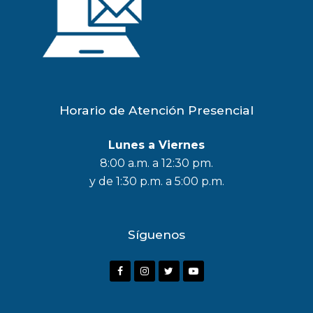
Horario de Atención Presencial
Lunes a Viernes
8:00 a.m. a 12:30 pm.
y de 1:30 p.m. a 5:00 p.m.
Síguenos
F
I
T
Y
a
n
w
o