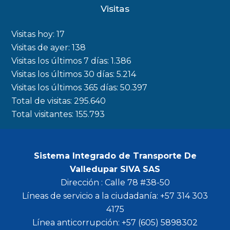
c
s
i
u
Visitas
e
t
t
t
b
a
t
u
Visitas hoy:
17
o
g
e
b
Visitas de ayer:
138
Visitas los últimos 7 días:
1.386
o
r
r
e
Visitas los últimos 30 días:
5.214
k
a
Visitas los últimos 365 días:
50.397
m
Total de visitas:
295.640
Total visitantes:
155.793
Sistema Integrado de Transporte De
Valledupar SIVA SAS
Dirección : Calle 78 #38-50
Líneas de servicio a la ciudadanía: +57 314 303
4175
Línea anticorrupción: +57 (605) 5898302