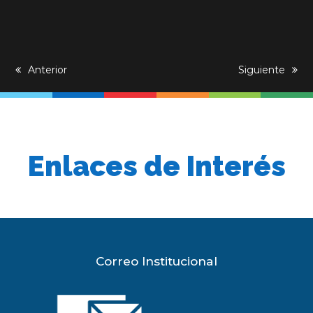
previous
Anterior
next
Siguiente
post:
post:
Enlaces de Interés
Correo Institucional