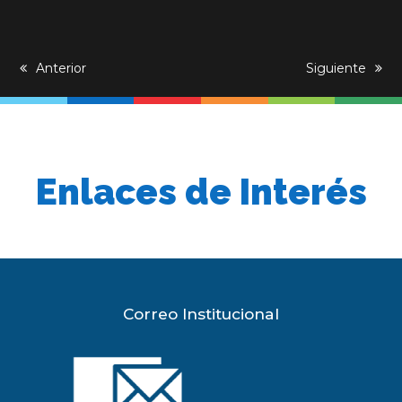
previous
Anterior
next
Siguiente
post:
post:
Enlaces de Interés
Correo Institucional