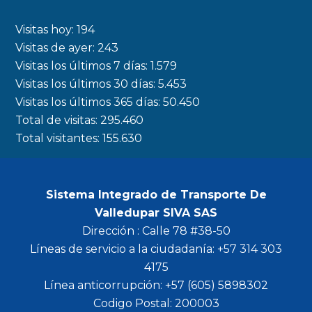
e
t
t
t
b
a
t
u
Visitas hoy:
194
o
g
e
b
Visitas de ayer:
243
Visitas los últimos 7 días:
1.579
o
r
r
e
Visitas los últimos 30 días:
5.453
k
a
Visitas los últimos 365 días:
50.450
m
Total de visitas:
295.460
Total visitantes:
155.630
Sistema Integrado de Transporte De
Valledupar SIVA SAS
Dirección : Calle 78 #38-50
Líneas de servicio a la ciudadanía: +57 314 303
4175
Línea anticorrupción: +57 (605) 5898302
Codigo Postal: 200003