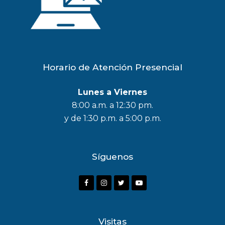
Horario de Atención Presencial
Lunes a Viernes
8:00 a.m. a 12:30 pm.
y de 1:30 p.m. a 5:00 p.m.
Síguenos
F
I
T
Y
a
n
w
o
c
s
i
u
Visitas