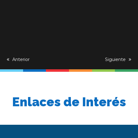
previous
Anterior
next
Siguiente
post:
post:
Enlaces de Interés