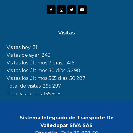
F
I
T
Y
a
n
w
o
c
s
i
u
Visitas
e
t
t
t
b
a
t
u
Visitas hoy:
31
o
g
e
b
Visitas de ayer:
243
Visitas los últimos 7 días:
1.416
o
r
r
e
Visitas los últimos 30 días:
5.290
k
a
Visitas los últimos 365 días:
50.287
m
Total de visitas:
295.297
Total visitantes:
155.509
Sistema Integrado de Transporte De
Valledupar SIVA SAS