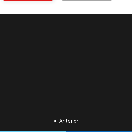
previous
Anterior
post: