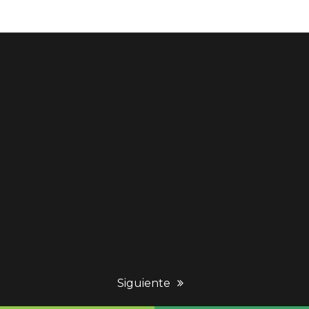
next
Siguiente
post: