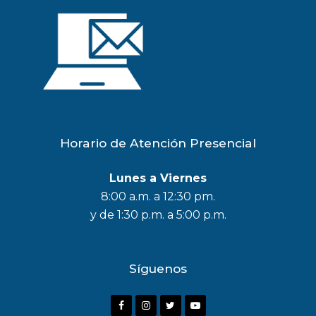
Horario de Atención Presencial
Lunes a Viernes
8:00 a.m. a 12:30 pm.
y de 1:30 p.m. a 5:00 p.m.
Síguenos
F
I
T
Y