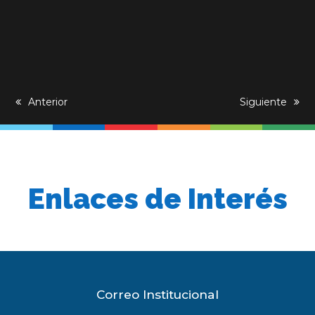
previous
Anterior
next
Siguiente
post:
post:
Enlaces de Interés
Correo Institucional