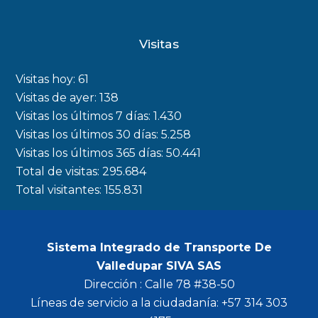
a
n
w
o
c
s
i
u
Visitas
e
t
t
t
b
a
t
u
Visitas hoy:
61
o
g
e
b
Visitas de ayer:
138
Visitas los últimos 7 días:
1.430
o
r
r
e
Visitas los últimos 30 días:
5.258
k
a
Visitas los últimos 365 días:
50.441
m
Total de visitas:
295.684
Total visitantes:
155.831
Sistema Integrado de Transporte De
Valledupar SIVA SAS
Dirección : Calle 78 #38-50
Líneas de servicio a la ciudadanía: +57 314 303