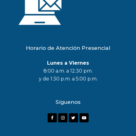
Horario de Atención Presencial
Lunes a Viernes
8:00 a.m. a 12:30 pm.
y de 1:30 p.m. a 5:00 p.m.
Síguenos
F
I
T
Y
a
n
w
o