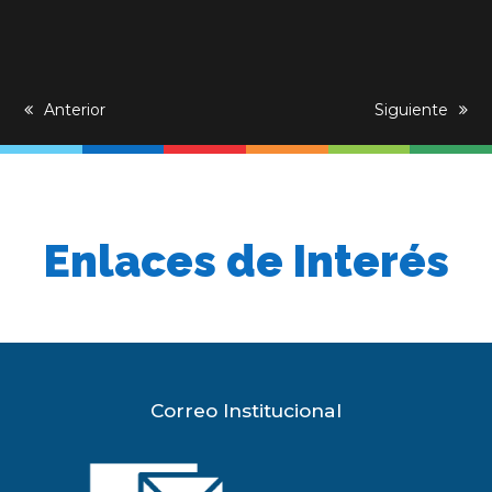
previous
Anterior
next
Siguiente
post:
post:
Enlaces de Interés
Correo Institucional