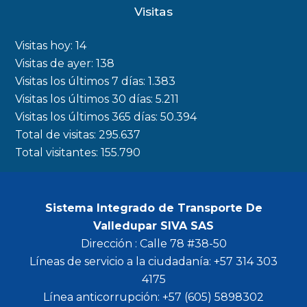
c
s
i
u
Visitas
e
t
t
t
b
a
t
u
Visitas hoy:
14
o
g
e
b
Visitas de ayer:
138
Visitas los últimos 7 días:
1.383
o
r
r
e
Visitas los últimos 30 días:
5.211
k
a
Visitas los últimos 365 días:
50.394
m
Total de visitas:
295.637
Total visitantes:
155.790
Sistema Integrado de Transporte De
Valledupar SIVA SAS
Dirección : Calle 78 #38-50
Líneas de servicio a la ciudadanía: +57 314 303
4175
Línea anticorrupción: +57 (605) 5898302