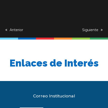
previous
Anterior
next
Siguiente
post:
post:
Enlaces de Interés
Correo Institucional