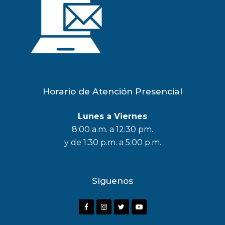
Horario de Atención Presencial
Lunes a Viernes
8:00 a.m. a 12:30 pm.
y de 1:30 p.m. a 5:00 p.m.
Síguenos
F
I
T
Y
a
n
w
o