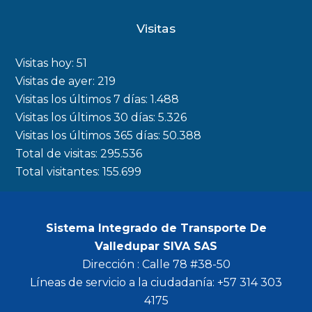
c
s
i
u
Visitas
e
t
t
t
b
a
t
u
Visitas hoy:
51
o
g
e
b
Visitas de ayer:
219
Visitas los últimos 7 días:
1.488
o
r
r
e
Visitas los últimos 30 días:
5.326
k
a
Visitas los últimos 365 días:
50.388
m
Total de visitas:
295.536
Total visitantes:
155.699
Sistema Integrado de Transporte De
Valledupar SIVA SAS
Dirección : Calle 78 #38-50
Líneas de servicio a la ciudadanía: +57 314 303
4175