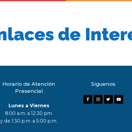
nlaces de Inter
Horario de Atención
Síguenos
Presencial
F
I
T
Y
Lunes a Viernes
a
n
w
o
8:00 a.m. a 12:30 pm.
c
s
i
u
y de 1:30 p.m. a 5:00 p.m.
e
t
t
t