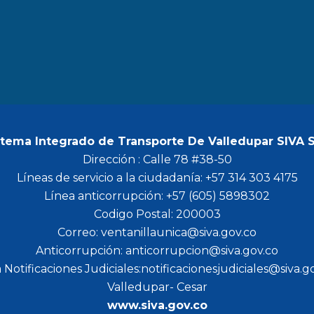
b
a
t
u
o
g
e
b
o
r
r
e
k
a
m
stema Integrado de Transporte De Valledupar SIVA 
Dirección : Calle 78 #38-50
Líneas de servicio a la ciudadanía: +57 314 303 4175
Línea anticorrupción: +57 (605) 5898302
Codigo Postal: 200003
Correo: ventanillaunica@siva.gov.co
Anticorrupción: anticorrupcion@siva.gov.co
 Notificaciones Judiciales:notificacionesjudiciales@siva.g
Valledupar- Cesar
www.siva.gov.co