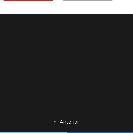
previous
Anterior
post: