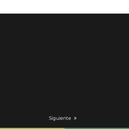
next
Siguiente
post: