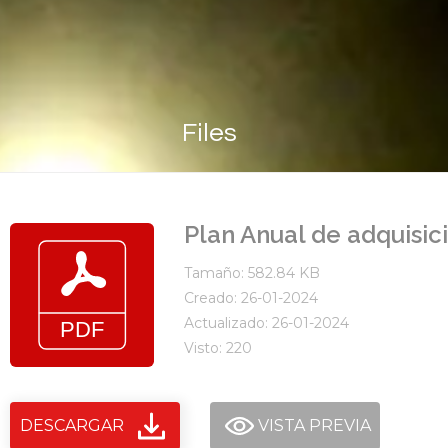
Files
Plan Anual de adquisic
Tamaño: 582.84 KB
Creado: 26-01-2024
Actualizado: 26-01-2024
Visto: 220
DESCARGAR
VISTA PREVIA