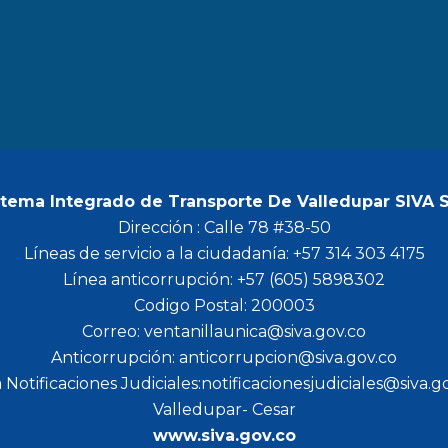
b
a
t
u
o
g
e
b
o
r
r
e
k
a
m
stema Integrado de Transporte De Valledupar SIVA 
Dirección : Calle 78 #38-50
Líneas de servicio a la ciudadanía: +57 314 303 4175
Línea anticorrupción: +57 (605) 5898302
Codigo Postal: 200003
Correo: ventanillaunica@siva.gov.co
Anticorrupción: anticorrupcion@siva.gov.co
 Notificaciones Judiciales:notificacionesjudiciales@siva.g
Valledupar- Cesar
www.siva.gov.co