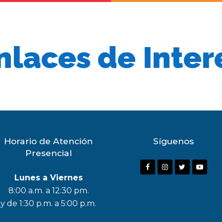
nlaces de Inter
Horario de Atención
Síguenos
Presencial
F
I
T
Y
Lunes a Viernes
a
n
w
o
8:00 a.m. a 12:30 pm.
c
s
i
u
y de 1:30 p.m. a 5:00 p.m.
e
t
t
t