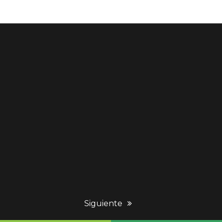
next
Siguiente
post: