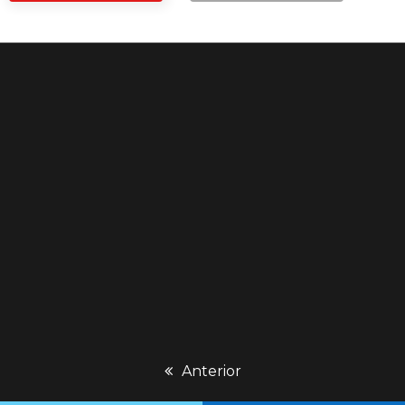
previous
Anterior
post: