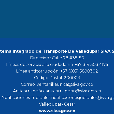
b
a
t
u
o
g
e
b
o
r
r
e
k
a
m
stema Integrado de Transporte De Valledupar SIVA 
Dirección : Calle 78 #38-50
Líneas de servicio a la ciudadanía: +57 314 303 4175
Línea anticorrupción: +57 (605) 5898302
Codigo Postal: 200003
Correo: ventanillaunica@siva.gov.co
Anticorrupción: anticorrupcion@siva.gov.co
 Notificaciones Judiciales:notificacionesjudiciales@siva.g
Valledupar- Cesar
www.siva.gov.co