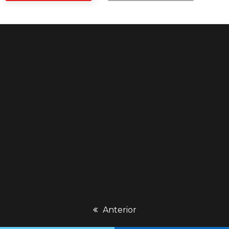
previous
Anterior
post: