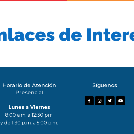
nlaces de Inter
Horario de Atención
Síguenos
Presencial
F
I
T
Y
Lunes a Viernes
a
n
w
o
8:00 a.m. a 12:30 pm.
c
s
i
u
y de 1:30 p.m. a 5:00 p.m.
e
t
t
t