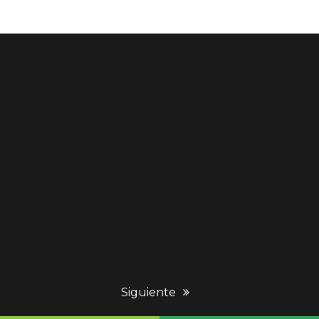
next
Siguiente
post: