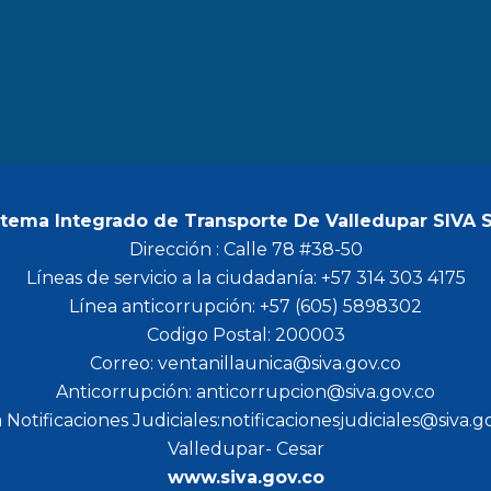
b
a
t
u
o
g
e
b
o
r
r
e
k
a
m
stema Integrado de Transporte De Valledupar SIVA 
Dirección : Calle 78 #38-50
Líneas de servicio a la ciudadanía: +57 314 303 4175
Línea anticorrupción: +57 (605) 5898302
Codigo Postal: 200003
Correo: ventanillaunica@siva.gov.co
Anticorrupción: anticorrupcion@siva.gov.co
 Notificaciones Judiciales:notificacionesjudiciales@siva.g
Valledupar- Cesar
www.siva.gov.co