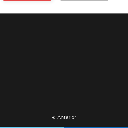
previous
Anterior
post: