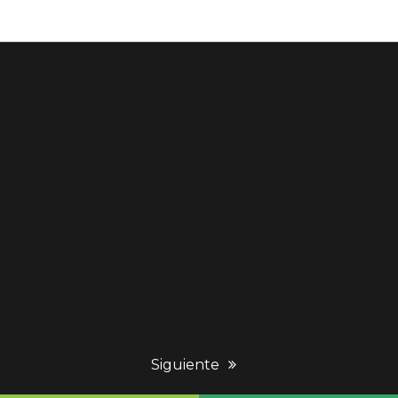
next
Siguiente
post: