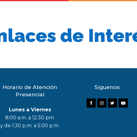
nlaces de Inter
Horario de Atención
Síguenos
Presencial
F
I
T
Y
Lunes a Viernes
a
n
w
o
8:00 a.m. a 12:30 pm.
c
s
i
u
y de 1:30 p.m. a 5:00 p.m.
e
t
t
t