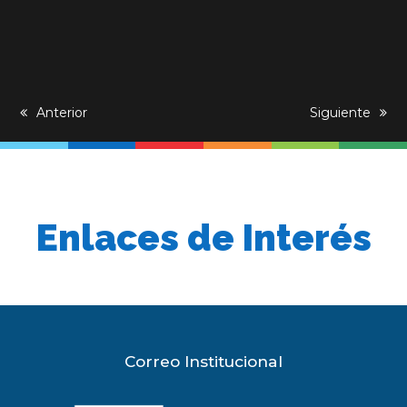
previous
Anterior
next
Siguiente
post:
post:
Enlaces de Interés
Correo Institucional