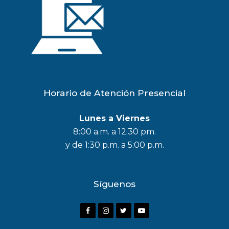
Horario de Atención Presencial
Lunes a Viernes
8:00 a.m. a 12:30 pm.
y de 1:30 p.m. a 5:00 p.m.
Síguenos
F
I
T
Y
a
n
w
o