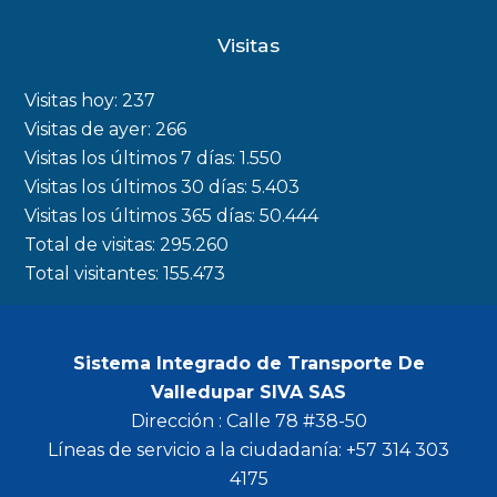
c
s
i
u
Visitas
e
t
t
t
b
a
t
u
Visitas hoy:
237
o
g
e
b
Visitas de ayer:
266
Visitas los últimos 7 días:
1.550
o
r
r
e
Visitas los últimos 30 días:
5.403
k
a
Visitas los últimos 365 días:
50.444
m
Total de visitas:
295.260
Total visitantes:
155.473
Sistema Integrado de Transporte De
Valledupar SIVA SAS
Dirección : Calle 78 #38-50
Líneas de servicio a la ciudadanía: +57 314 303
4175