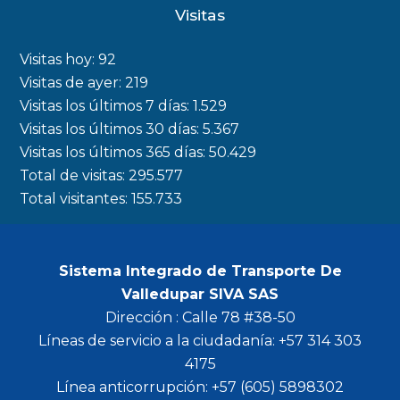
c
s
i
u
Visitas
e
t
t
t
b
a
t
u
Visitas hoy:
92
o
g
e
b
Visitas de ayer:
219
Visitas los últimos 7 días:
1.529
o
r
r
e
Visitas los últimos 30 días:
5.367
k
a
Visitas los últimos 365 días:
50.429
m
Total de visitas:
295.577
Total visitantes:
155.733
Sistema Integrado de Transporte De
Valledupar SIVA SAS
Dirección : Calle 78 #38-50
Líneas de servicio a la ciudadanía: +57 314 303
4175
Línea anticorrupción: +57 (605) 5898302