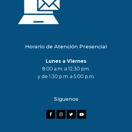
Horario de Atención Presencial
Lunes a Viernes
8:00 a.m. a 12:30 pm.
y de 1:30 p.m. a 5:00 p.m.
Síguenos
F
I
T
Y
a
n
w
o