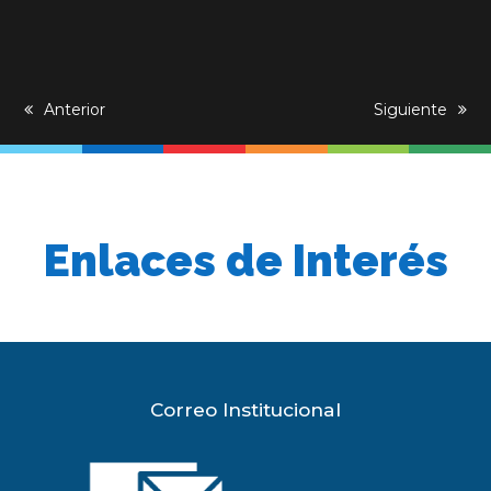
previous
Anterior
next
Siguiente
post:
post:
Enlaces de Interés
Correo Institucional