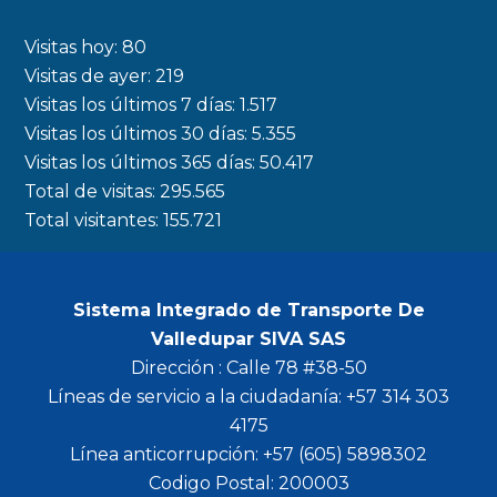
e
t
t
t
b
a
t
u
Visitas hoy:
80
o
g
e
b
Visitas de ayer:
219
Visitas los últimos 7 días:
1.517
o
r
r
e
Visitas los últimos 30 días:
5.355
k
a
Visitas los últimos 365 días:
50.417
m
Total de visitas:
295.565
Total visitantes:
155.721
Sistema Integrado de Transporte De
Valledupar SIVA SAS
Dirección : Calle 78 #38-50
Líneas de servicio a la ciudadanía: +57 314 303
4175
Línea anticorrupción: +57 (605) 5898302
Codigo Postal: 200003