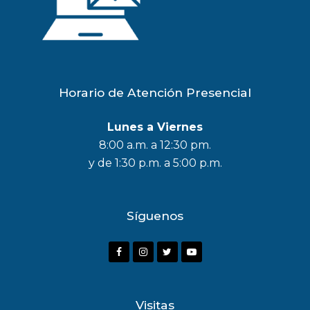
Horario de Atención Presencial
Lunes a Viernes
8:00 a.m. a 12:30 pm.
y de 1:30 p.m. a 5:00 p.m.
Síguenos
F
I
T
Y
a
n
w
o
c
s
i
u
Visitas