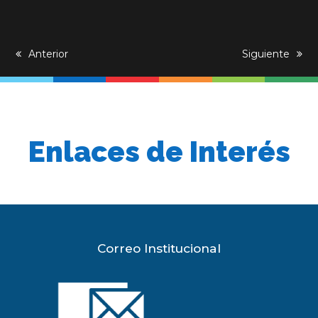
previous
Anterior
next
Siguiente
post:
post:
Enlaces de Interés
Correo Institucional