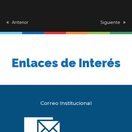
previous
Anterior
next
Siguiente
post:
post:
Enlaces de Interés
Correo Institucional