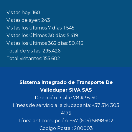
e
t
t
t
b
a
t
u
Visitas hoy:
160
o
g
e
b
Visitas de ayer:
243
Visitas los últimos 7 días:
1.545
o
r
r
e
Visitas los últimos 30 días:
5.419
k
a
Visitas los últimos 365 días:
50.416
m
Total de visitas:
295.426
Total visitantes:
155.602
Sistema Integrado de Transporte De
Valledupar SIVA SAS
Dirección : Calle 78 #38-50
Líneas de servicio a la ciudadanía: +57 314 303
4175
Línea anticorrupción: +57 (605) 5898302
Codigo Postal: 200003