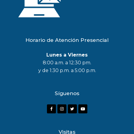
Horario de Atención Presencial
Lunes a Viernes
8:00 a.m. a 12:30 pm.
y de 1:30 p.m. a 5:00 p.m.
Síguenos
F
I
T
Y
a
n
w
o
c
s
i
u
Visitas