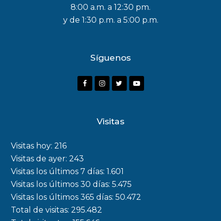
8:00 a.m. a 12:30 pm.
y de 1:30 p.m. a 5:00 p.m.
Síguenos
F
I
T
Y
a
n
w
o
c
s
i
u
Visitas
e
t
t
t
b
a
t
u
Visitas hoy:
216
o
g
e
b
Visitas de ayer:
243
Visitas los últimos 7 días:
1.601
o
r
r
e
Visitas los últimos 30 días:
5.475
k
a
Visitas los últimos 365 días:
50.472
m
Total de visitas:
295.482