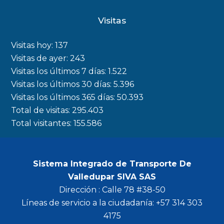
c
s
i
u
Visitas
e
t
t
t
b
a
t
u
Visitas hoy:
137
o
g
e
b
Visitas de ayer:
243
Visitas los últimos 7 días:
1.522
o
r
r
e
Visitas los últimos 30 días:
5.396
k
a
Visitas los últimos 365 días:
50.393
m
Total de visitas:
295.403
Total visitantes:
155.586
Sistema Integrado de Transporte De
Valledupar SIVA SAS
Dirección : Calle 78 #38-50
Líneas de servicio a la ciudadanía: +57 314 303
4175