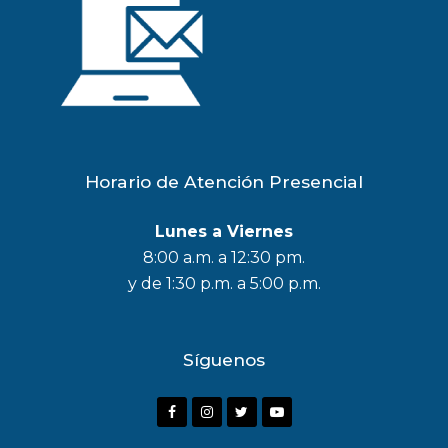
Horario de Atención Presencial
Lunes a Viernes
8:00 a.m. a 12:30 pm.
y de 1:30 p.m. a 5:00 p.m.
Síguenos
F
I
T
Y
a
n
w
o