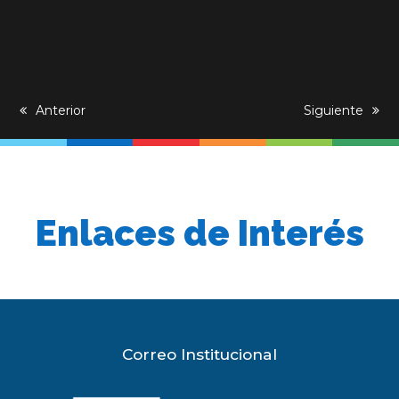
previous
Anterior
next
Siguiente
post:
post:
Enlaces de Interés
Correo Institucional