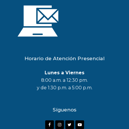
Horario de Atención Presencial
Lunes a Viernes
8:00 a.m. a 12:30 pm.
y de 1:30 p.m. a 5:00 p.m.
Síguenos
F
I
T
Y