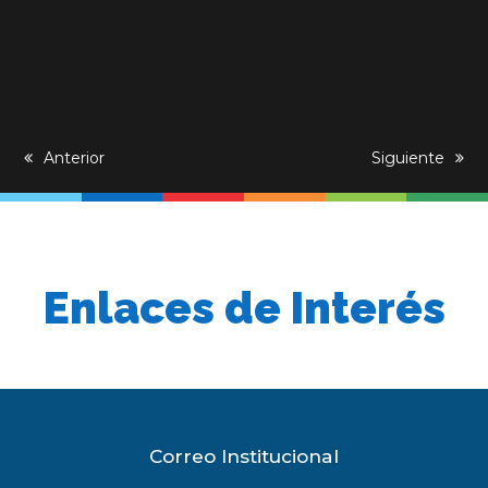
previous
Anterior
next
Siguiente
post:
post:
Enlaces de Interés
Correo Institucional