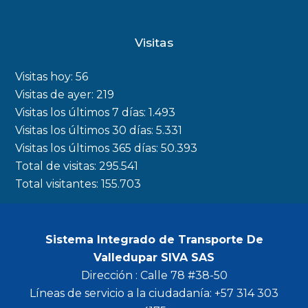
a
n
w
o
c
s
i
u
Visitas
e
t
t
t
b
a
t
u
Visitas hoy:
56
o
g
e
b
Visitas de ayer:
219
Visitas los últimos 7 días:
1.493
o
r
r
e
Visitas los últimos 30 días:
5.331
k
a
Visitas los últimos 365 días:
50.393
m
Total de visitas:
295.541
Total visitantes:
155.703
Sistema Integrado de Transporte De
Valledupar SIVA SAS
Dirección : Calle 78 #38-50
Líneas de servicio a la ciudadanía: +57 314 303